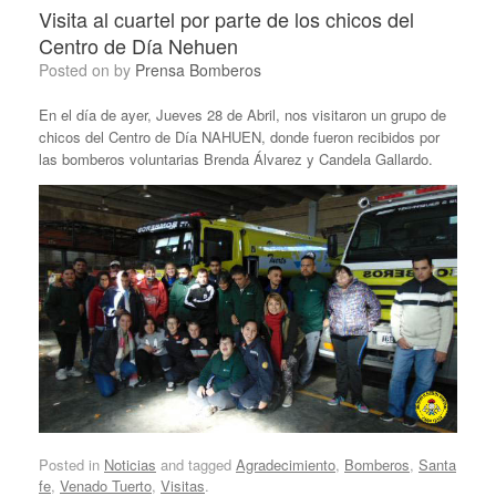
Visita al cuartel por parte de los chicos del
Centro de Día Nehuen
Posted on
by
Prensa Bomberos
En el día de ayer, Jueves 28 de Abril, nos visitaron un grupo de
chicos del Centro de Día NAHUEN, donde fueron recibidos por
las bomberos voluntarias Brenda Álvarez y Candela Gallardo.
Posted in
Noticias
and tagged
Agradecimiento
,
Bomberos
,
Santa
fe
,
Venado Tuerto
,
Visitas
.