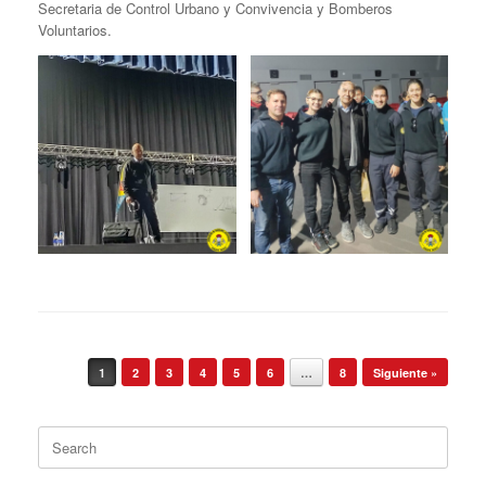
Secretaria de Control Urbano y Convivencia y Bomberos
Voluntarios.
Post navigation
1
2
3
4
5
6
…
8
Siguiente »
Search
for: