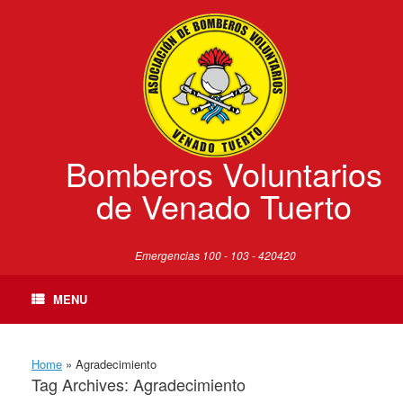
Skip
to
content
Bomberos Voluntarios
de Venado Tuerto
Emergencias 100 - 103 - 420420
MENU
Home
»
Agradecimiento
Tag Archives:
Agradecimiento