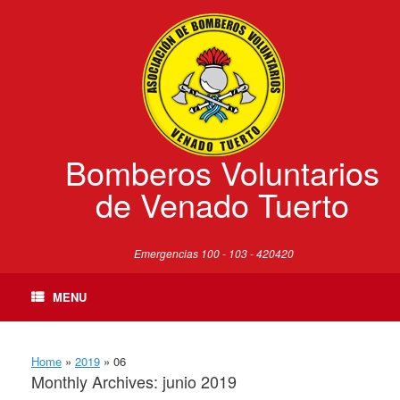
Skip
to
content
Bomberos Voluntarios
de Venado Tuerto
Emergencias 100 - 103 - 420420
MENU
Home
»
2019
»
06
Monthly Archives:
junio 2019