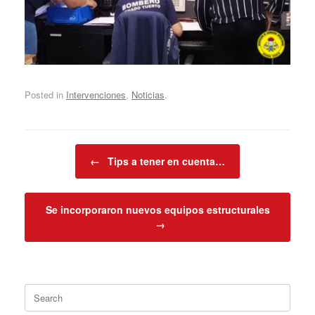
Posted in
Intervenciones
,
Noticias
.
Post navigation
←
Tips a tener en cuenta…
Se incorporaron nuevos equipos estructurales
→
Search
for: