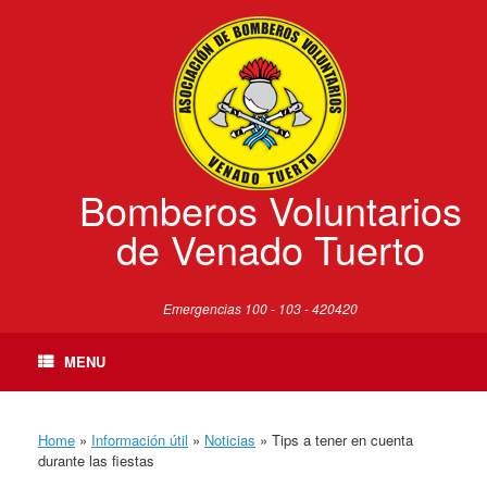
Skip
to
content
Bomberos Voluntarios
de Venado Tuerto
Emergencias 100 - 103 - 420420
MENU
Home
»
Información útil
»
Noticias
»
Tips a tener en cuenta
durante las fiestas