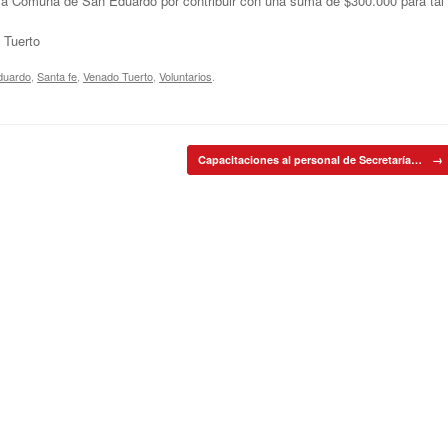
 la Comuna de San Eduardo por contribuir con una suma de $300.000 para tal
 Tuerto
duardo
,
Santa fe
,
Venado Tuerto
,
Voluntarios
.
Capacitaciones al personal de Secretaría…
→