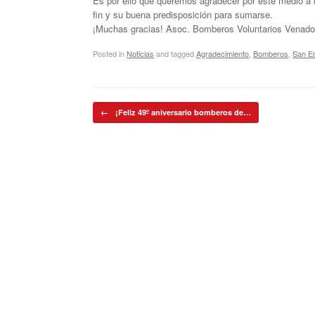
Es por ello que queremos agradecer por este medio a
fin y su buena predisposición para sumarse.
¡Muchas gracias! Asoc. Bomberos Voluntarios Venado
Posted in
Noticias
and tagged
Agradecimiento
,
Bomberos
,
San E
Post navigation
←
¡Feliz 49º aniversario bomberos de…