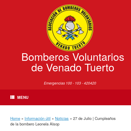
Skip
to
content
Bomberos Voluntarios
de Venado Tuerto
Emergencias 100 - 103 - 420420
MENU
Home
»
Información útil
»
Noticias
»
27 de Julio | Cumpleaños
de la bombero Leonela Alsop