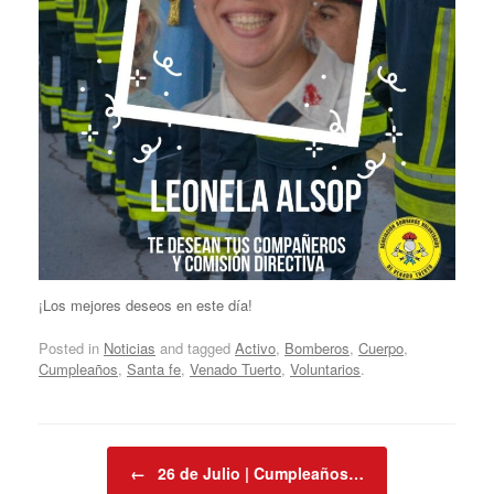
¡Los mejores deseos en este día!
Posted in
Noticias
and tagged
Activo
,
Bomberos
,
Cuerpo
,
Cumpleaños
,
Santa fe
,
Venado Tuerto
,
Voluntarios
.
Post navigation
←
26 de Julio | Cumpleaños…