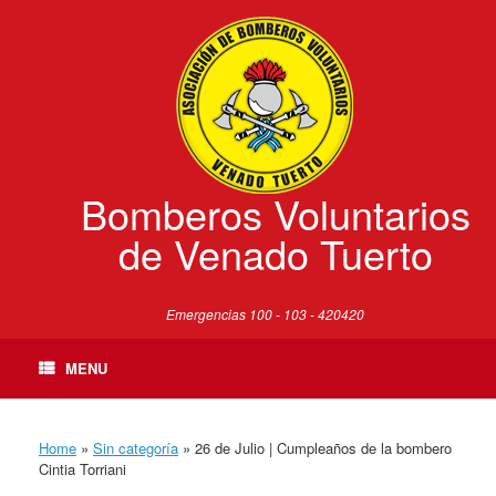
Skip
to
content
Bomberos Voluntarios
de Venado Tuerto
Emergencias 100 - 103 - 420420
MENU
Home
»
Sin categoría
»
26 de Julio | Cumpleaños de la bombero
Cintia Torriani