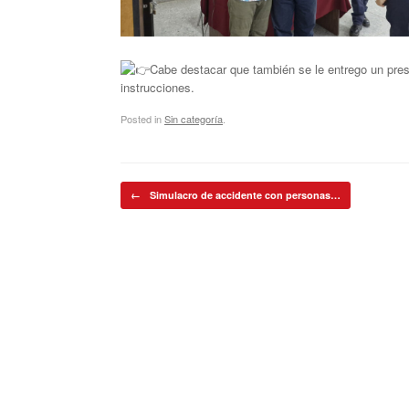
Cabe destacar que también se le entrego un pres
instrucciones.
Posted in
Sin categoría
.
Post navigation
←
Simulacro de accidente con personas…