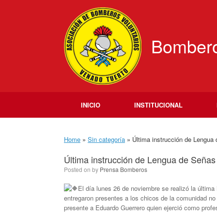
Skip
to
content
Bombero
INICIO
INSTITUCIONAL
Home
»
Sin categoría
»
Última instrucción de Lengua 
Última instrucción de Lengua de Señas
Posted on
by
Prensa Bomberos
El día lunes 26 de noviembre se realizó la últim
entregaron presentes a los chicos de la comunidad no
presente a Eduardo Guerrero quien ejerció como profes