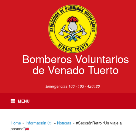
Skip
to
content
Bomberos Voluntarios
de Venado Tuerto
Emergencias 100 - 103 - 420420
MENU
Home
»
Información útil
»
Noticias
»
#SecciónRetro “Un viaje al
pasado”