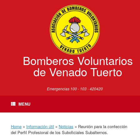
Skip
to
content
Bomberos Voluntarios
de Venado Tuerto
Emergencias 100 - 103 - 420420
MENU
Home
»
Información útil
»
Noticias
»
Reunión para la confección
del Perfil Profesional de los Suboficiales Subalternos.