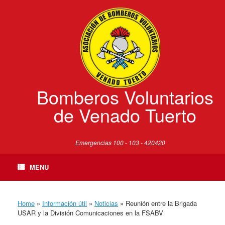
Skip
to
content
Bomberos Voluntarios
de Venado Tuerto
Emergencias 100 - 103 - 420420
MENU
Home
»
Información útil
»
Noticias
»
Reunión entre la Brigada
USAR y la División Comunicaciones en la FSABV