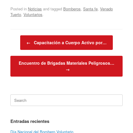
Posted in
Noticias
and tagged
Bomberos
,
Santa fe
,
Venado
Tuerto
,
Voluntarios
.
Post navigation
←
Capacitación a Cuerpo Activo por…
Encuentro de Brigadas Materiales Peligrosos…
→
Search
for:
Entradas recientes
Día Nacional del Bombero Voluntario