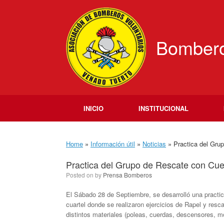
Skip
to
content
Bombero
INICIO
INSTITUCIONAL
Home
»
Información útil
»
Noticias
»
Practica del Grup
Practica del Grupo de Rescate con Cuer
Posted on
by
Prensa Bomberos
El Sábado 28 de Septiembre, se desarrolló una practi
cuartel donde se realizaron ejercicios de Rapel y resc
distintos materiales (poleas, cuerdas, descensores, m