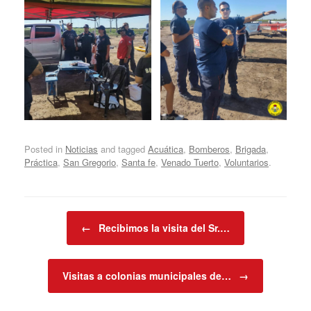
Posted in
Noticias
and tagged
Acuática
,
Bomberos
,
Brigada
,
Práctica
,
San Gregorio
,
Santa fe
,
Venado Tuerto
,
Voluntarios
.
Post navigation
←
Recibimos la visita del Sr.…
Visitas a colonias municipales de…
→