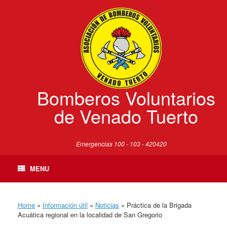
Skip
to
content
Bomberos Voluntarios
de Venado Tuerto
Emergencias 100 - 103 - 420420
MENU
Home
»
Información útil
»
Noticias
»
Práctica de la Brigada
Acuática regional en la localidad de San Gregorio