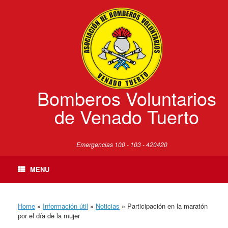
Skip
to
content
Bomberos Voluntarios
de Venado Tuerto
Emergencias 100 - 103 - 420420
MENU
Home
»
Información útil
»
Noticias
»
Participación en la maratón
por el día de la mujer