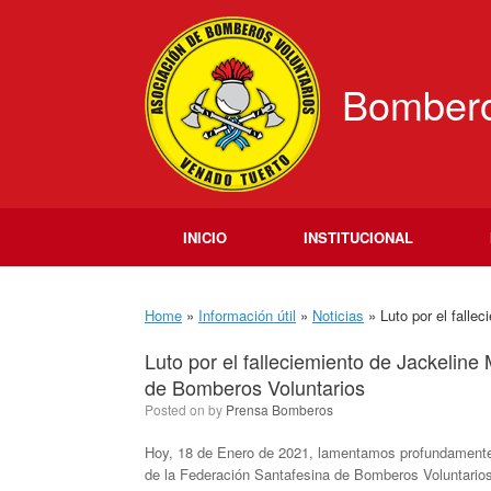
Skip
to
content
Bombero
INICIO
INSTITUCIONAL
Home
»
Información útil
»
Noticias
»
Luto por el falle
Luto por el falleciemiento de Jackeline 
de Bomberos Voluntarios
Posted on
by
Prensa Bomberos
Hoy, 18 de Enero de 2021, lamentamos profundamente el
de la Federación Santafesina de Bomberos Voluntarios