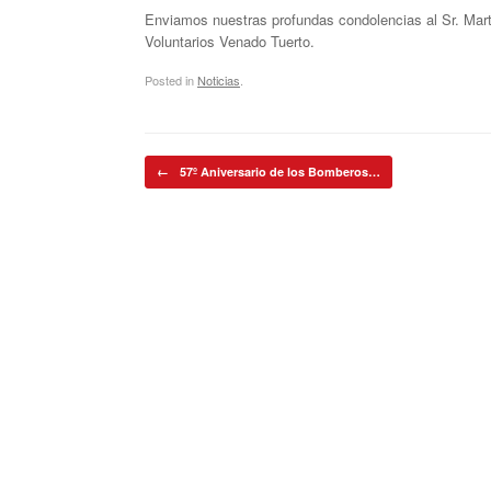
Enviamos nuestras profundas condolencias al Sr. Mar
Voluntarios Venado Tuerto.
Posted in
Noticias
.
Post navigation
←
57º Aniversario de los Bomberos…