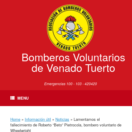
Skip
to
content
Bomberos Voluntarios
de Venado Tuerto
Emergencias 100 - 103 - 420420
MENU
Home
»
Información útil
»
Noticias
»
Lamentamos el
fallecimiento de Roberto “Beto” Pietrocola, bombero voluntario de
Wheelwright