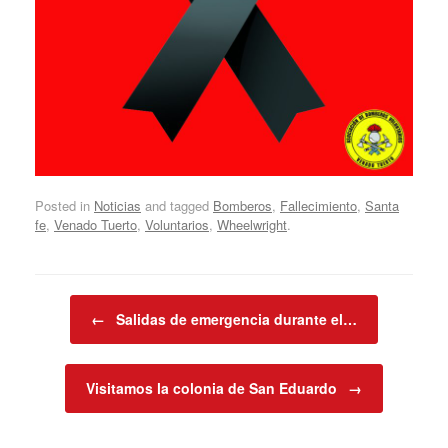
Posted in
Noticias
and tagged
Bomberos
,
Fallecimiento
,
Santa
fe
,
Venado Tuerto
,
Voluntarios
,
Wheelwright
.
Post navigation
←
Salidas de emergencia durante el…
Visitamos la colonia de San Eduardo
→