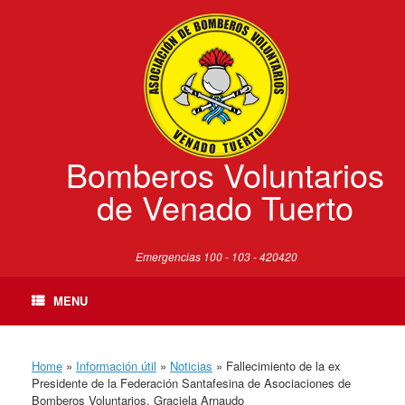
Skip
to
content
Bomberos Voluntarios
de Venado Tuerto
Emergencias 100 - 103 - 420420
MENU
Home
»
Información útil
»
Noticias
»
Fallecimiento de la ex
Presidente de la Federación Santafesina de Asociaciones de
Bomberos Voluntarios, Graciela Arnaudo