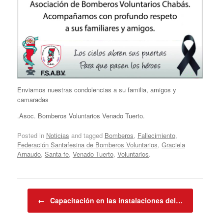
Enviamos nuestras condolencias a su familia, amigos y
camaradas
.Asoc. Bomberos Voluntarios Venado Tuerto.
Posted in
Noticias
and tagged
Bomberos
,
Fallecimiento
,
Federación Santafesina de Bomberos Voluntarios
,
Graciela
Arnaudo
,
Santa fe
,
Venado Tuerto
,
Voluntarios
.
Post navigation
←
Capacitación en las instalaciones del…