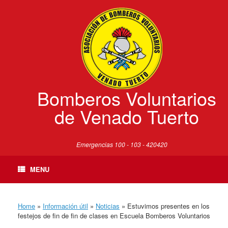
Skip
to
content
Bomberos Voluntarios
de Venado Tuerto
Emergencias 100 - 103 - 420420
MENU
Home
»
Información útil
»
Noticias
»
Estuvimos presentes en los
festejos de fin de fin de clases en Escuela Bomberos Voluntarios