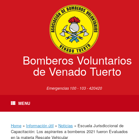
Skip
to
content
Bomberos Voluntarios
de Venado Tuerto
Emergencias 100 - 103 - 420420
MENU
Home
»
Información útil
»
Noticias
»
Escuela Jurisdiccional de
Capacitación: Los aspirantes a bomberos 2021 fueron Evaluados
en la materia Rescate Vehicular