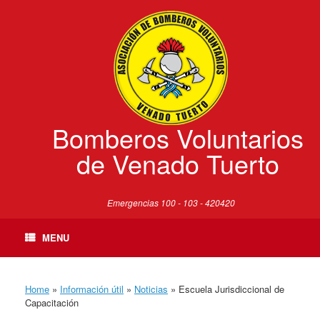
Skip
to
content
Bomberos Voluntarios
de Venado Tuerto
Emergencias 100 - 103 - 420420
MENU
Home
»
Información útil
»
Noticias
»
Escuela Jurisdiccional de
Capacitación