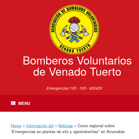
Skip
to
content
Bomberos Voluntarios
de Venado Tuerto
Emergencias 100 - 103 - 420420
MENU
Home
»
Información útil
»
Noticias
»
Curso regional sobre
“Emergencias en plantas de silo y agroindustrias” en Amenabar