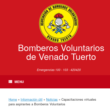
Skip
to
content
Bomberos Voluntarios
de Venado Tuerto
Emergencias 100 - 103 - 420420
MENU
Home
»
Información útil
»
Noticias
»
Capacitaciones virtuales
para aspirantes a Bomberos Voluntarios