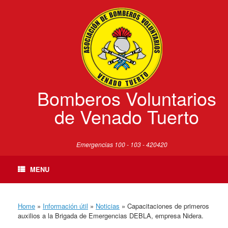
Skip
to
content
Bomberos Voluntarios
de Venado Tuerto
Emergencias 100 - 103 - 420420
MENU
Home
»
Información útil
»
Noticias
»
Capacitaciones de primeros
auxilios a la Brigada de Emergencias DEBLA, empresa Nidera.