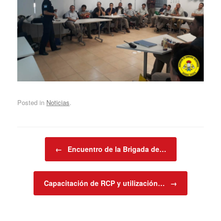
Posted in
Noticias
.
Post navigation
←
Encuentro de la Brigada de…
Capacitación de RCP y utilización…
→