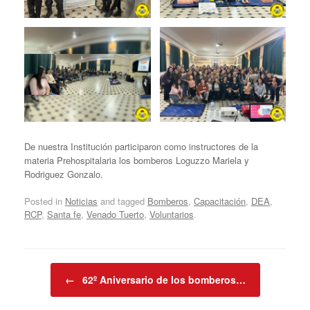
De nuestra Institución participaron como instructores de la
materia Prehospitalaria los bomberos Loguzzo Mariela y
Rodriguez Gonzalo.
Posted in
Noticias
and tagged
Bomberos
,
Capacitación
,
DEA
,
RCP
,
Santa fe
,
Venado Tuerto
,
Voluntarios
.
Post navigation
←
62º Aniversario de los bomberos…