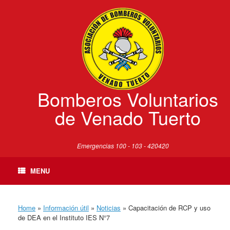
Skip
to
content
Bomberos Voluntarios
de Venado Tuerto
Emergencias 100 - 103 - 420420
MENU
Home
»
Información útil
»
Noticias
»
Capacitación de RCP y uso
de DEA en el Instituto IES N°7