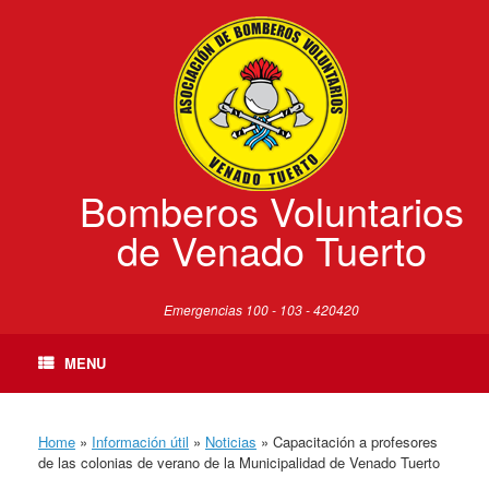
Skip
to
content
Bomberos Voluntarios
de Venado Tuerto
Emergencias 100 - 103 - 420420
MENU
Home
»
Información útil
»
Noticias
»
Capacitación a profesores
de las colonias de verano de la Municipalidad de Venado Tuerto