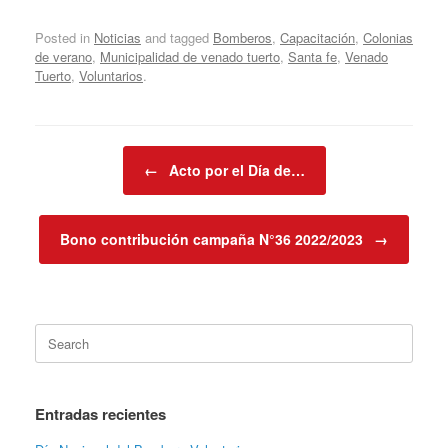
Posted in
Noticias
and tagged
Bomberos
,
Capacitación
,
Colonias
de verano
,
Municipalidad de venado tuerto
,
Santa fe
,
Venado
Tuerto
,
Voluntarios
.
Post navigation
←
Acto por el Día de…
Bono contribución campaña N°36 2022/2023
→
Search
for:
Entradas recientes