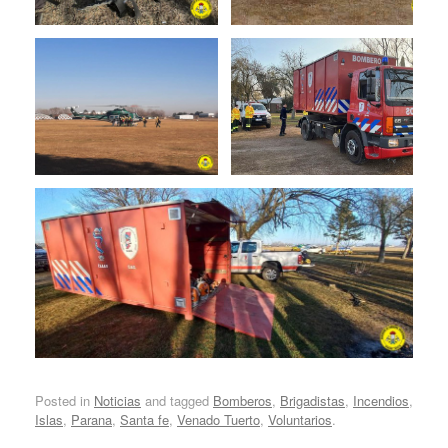
Posted in
Noticias
and tagged
Bomberos
,
Brigadistas
,
Incendios
,
Islas
,
Parana
,
Santa fe
,
Venado Tuerto
,
Voluntarios
.