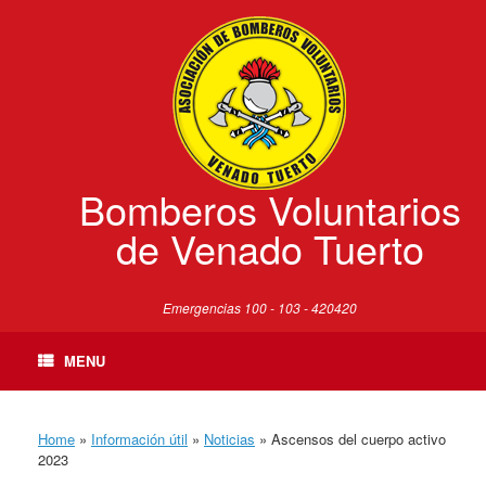
Skip
to
content
Bomberos Voluntarios
de Venado Tuerto
Emergencias 100 - 103 - 420420
MENU
Home
»
Información útil
»
Noticias
»
Ascensos del cuerpo activo
2023