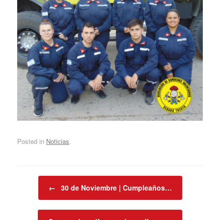
Posted in
Noticias
.
Post navigation
←
30 de Noviembre | Cumpleaños…