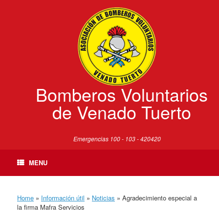
Skip
to
content
Bomberos Voluntarios
de Venado Tuerto
Emergencias 100 - 103 - 420420
MENU
Home
»
Información útil
»
Noticias
»
Agradecimiento especial a
la firma Mafra Servicios