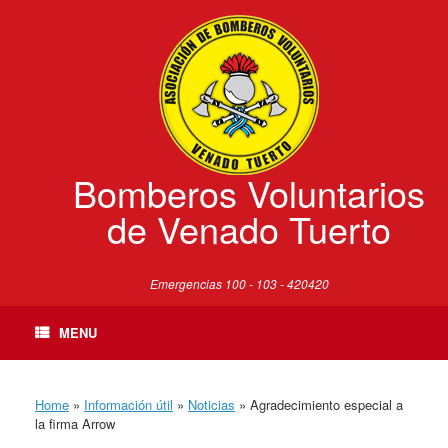
Skip
to
content
Bomberos Voluntarios
de Venado Tuerto
Emergencias 100 - 103 - 420420
MENU
Home
»
Información útil
»
Noticias
»
Agradecimiento especial a
la firma Arrow