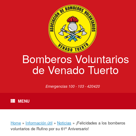
Skip
to
content
Bomberos Voluntarios
de Venado Tuerto
Emergencias 100 - 103 - 420420
MENU
Home
»
Información útil
»
Noticias
»
¡Felicidades a los bomberos
voluntarios de Rufino por su 61º Aniversario!