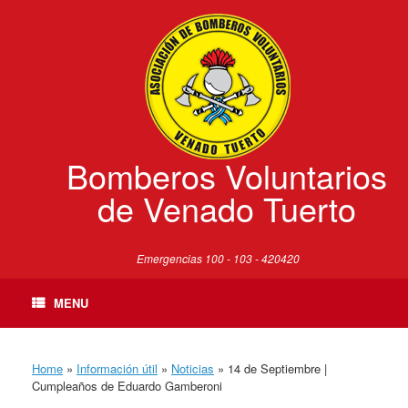
Skip
to
content
Bomberos Voluntarios
de Venado Tuerto
Emergencias 100 - 103 - 420420
MENU
Home
»
Información útil
»
Noticias
»
14 de Septiembre |
Cumpleaños de Eduardo Gamberoni