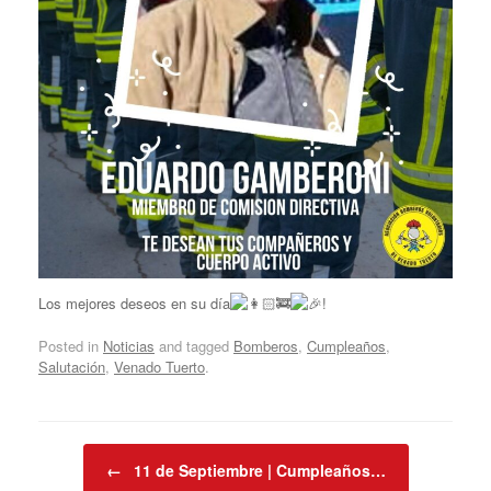
Los mejores deseos en su día
!
Posted in
Noticias
and tagged
Bomberos
,
Cumpleaños
,
Salutación
,
Venado Tuerto
.
Post navigation
←
11 de Septiembre | Cumpleaños…