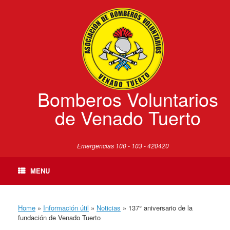
Skip
to
content
Bomberos Voluntarios
de Venado Tuerto
Emergencias 100 - 103 - 420420
MENU
Home
»
Información útil
»
Noticias
»
137° aniversario de la
fundación de Venado Tuerto