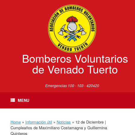
Skip
to
content
Bomberos Voluntarios
de Venado Tuerto
Emergencias 100 - 103 - 420420
MENU
Home
»
Información útil
»
Noticias
»
12 de Diciembre |
Cumpleaños de Maximiliano Costamagna y Guillermina
Quinteros