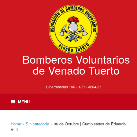
Skip
to
content
Bomberos Voluntarios
de Venado Tuerto
Emergencias 100 - 103 - 420420
MENU
Home
»
Sin categoría
»
06 de Octubre | Cumpleaños de Eduardo
Vitti