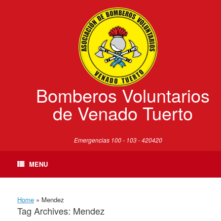
Skip
to
content
Bomberos Voluntarios
de Venado Tuerto
Emergencias 100 - 103 - 420420
MENU
Home
»
Mendez
Tag Archives:
Mendez