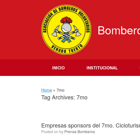
Skip
to
content
Bombero
INICIO
INSTITUCIONAL
Home
»
7mo
Tag Archives:
7mo
Empresas sponsors del 7mo. Cicloturi
Posted on
by
Prensa Bomberos